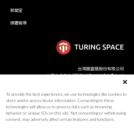
新聞室
媒體報導
台灣圖靈鏈股份有限公司
台灣台北市內湖區瑞光路 335 號 7 樓之 10
global@turingspace.co
To provide the best experiences, we use technologies like cookies to
store and/or access device information. Consenting to these
technologies will allow us to process data such as browsing
behavior or unique IDs on this site. Not consenting or withdrawing
consent, may adversely affect certain features and functions.
© 2026 Turing Space Inc., All Rights Reserved.