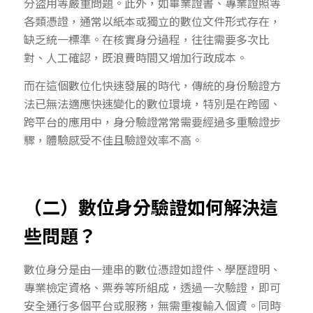
分盜用等嚴重問題。此外，如畢業證書、專業證照等
各類憑證，通常以紙本或獨立的數位文件形式存在，
缺乏統一標準。在核實身分過程，往往需要多次比
對、人工確認，既浪費時間又增加行政成本。
而在這個數位化快速發展的時代，傳統的身份驗證方
法已無法適應快速變化的數位環境，特別是在跨國、
跨平台的應用中，身分驗證常常需要經過多重驗證步
驟，體驗感受不佳且驗證效率不高。
（二）數位身分驗證如何解決這
些問題？
數位身分是由一連串的數位憑證如證件、學歷證明、
專業檢定資格、票券等所組成，透過一次驗證，即可
安全通行多個平台或服務，無需重複輸入個資。同時